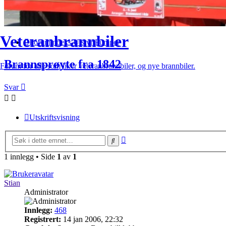
Veteranbrannbiler
Forumindeks
Utstyr
Pumper
Brannsprøyte fra 1842
Forum for alle som liker veteranbrannbiler, og nye brannbiler.
Svar
Utskriftsvisning
Avansert
Søk
søk
1 innlegg • Side
1
av
1
Stian
Administrator
Innlegg:
468
Registrert:
14 jan 2006, 22:32