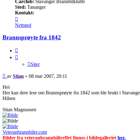
Carclub:
Stavanger Brannbilklubb
Sted:
Tananger
Kontakt:
Kontakt
Stian
Nettsted
Brannsprøyte fra 1842
Siter
Siter
Legg
av
Stian
»
08 mar 2007, 20:11
inn
Hei
Her kan dere lese om Brannsprøyte fra 1842 som ble brukt i Stavange
Hilsen
Stian Magnussen
Veteranbrannbiler.com
Bilder fra veteranbrannbiltreffet finnes i bildegalleriet
her.