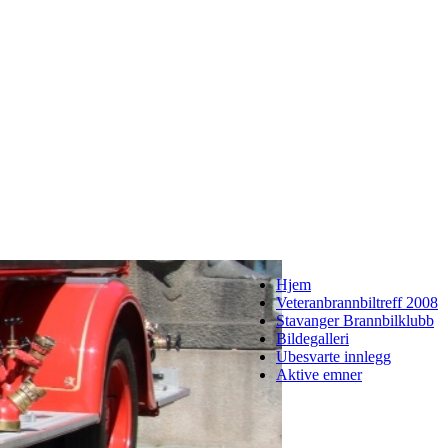
Hjem
Veteranbrannbiltreff 2008
Stavanger Brannbilklubb
Bildegalleri
Ubesvarte innlegg
Aktive emner