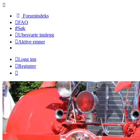
Forumindeks
FAQ
Søk
Ubesvarte innlegg
Aktive emner
Logg inn
Registrer