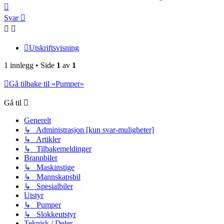
Toppen
Svar
Utskriftsvisning
1 innlegg • Side
1
av
1
Gå tilbake til «Pumper»
Gå til
Generelt
↳ Administrasjon [kun svar-muligheter]
↳ Artikler
↳ Tilbakemeldinger
Brannbiler
↳ Maskinstige
↳ Mannskapsbil
↳ Spesialbiler
Utstyr
↳ Pumper
↳ Slokkeutstyr
Teknisk / Deler