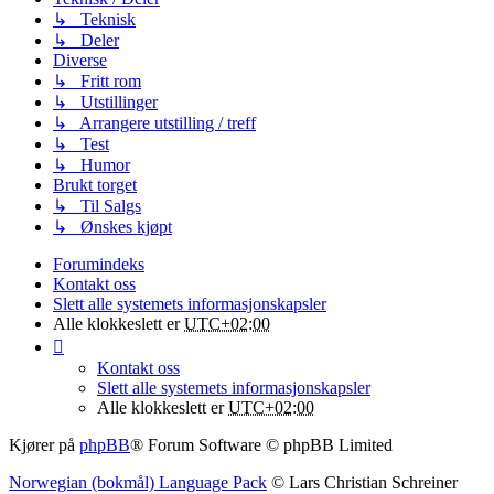
↳ Teknisk
↳ Deler
Diverse
↳ Fritt rom
↳ Utstillinger
↳ Arrangere utstilling / treff
↳ Test
↳ Humor
Brukt torget
↳ Til Salgs
↳ Ønskes kjøpt
Forumindeks
Kontakt oss
Slett alle systemets informasjonskapsler
Alle klokkeslett er
UTC+02:00
Kontakt oss
Slett alle systemets informasjonskapsler
Alle klokkeslett er
UTC+02:00
Kjører på
phpBB
® Forum Software © phpBB Limited
Norwegian (bokmål) Language Pack
© Lars Christian Schreiner