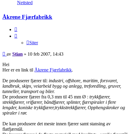
Stian
Nettsted
Åkrene Fjærfabrikk
Siter
Siter
Legg
av
Stian
»
10 feb 2007, 14:43
inn
Hei
Her er en link til
Åkrene Fjærfabrikk
.
De produserer fjærer til:
industri, offshore, maritim, forsvaret,
landbruk, skips, veiarbeid bygg og anlegg, treforedling, gruver,
tunneller, transport og biler.
De produsere fjærer fra 0,3 mm til 45 mm Ø :
trykkfjærer,
strekkfjærer, vrifjærer, båndfjærer, splinter, fjærspiraler i flere
lengder, koniske trykkfjærer,trykkstrekkfjærer, Opphengskroker og
spiraler i rør.
De kan produsere det meste innen fjærer samt stansing av
flatfjærstål.