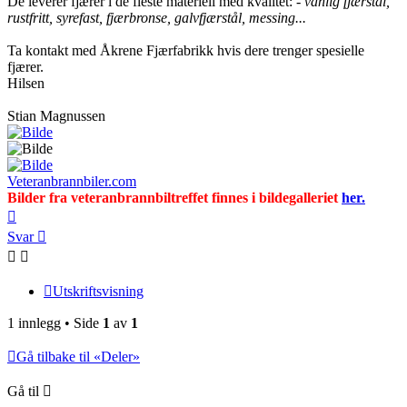
De leverer fjærer i de fleste materiell med kvalitet: -
vanlig fjærstål,
rustfritt, syrefast, fjærbronse, galvfjærstål, messing...
Ta kontakt med Åkrene Fjærfabrikk hvis dere trenger spesielle
fjærer.
Hilsen
Stian Magnussen
Veteranbrannbiler.com
Bilder fra veteranbrannbiltreffet finnes i bildegalleriet
her.
Toppen
Svar
Utskriftsvisning
1 innlegg • Side
1
av
1
Gå tilbake til «Deler»
Gå til