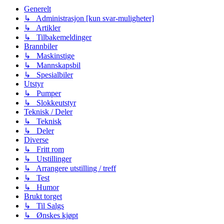
Generelt
↳ Administrasjon [kun svar-muligheter]
↳ Artikler
↳ Tilbakemeldinger
Brannbiler
↳ Maskinstige
↳ Mannskapsbil
↳ Spesialbiler
Utstyr
↳ Pumper
↳ Slokkeutstyr
Teknisk / Deler
↳ Teknisk
↳ Deler
Diverse
↳ Fritt rom
↳ Utstillinger
↳ Arrangere utstilling / treff
↳ Test
↳ Humor
Brukt torget
↳ Til Salgs
↳ Ønskes kjøpt