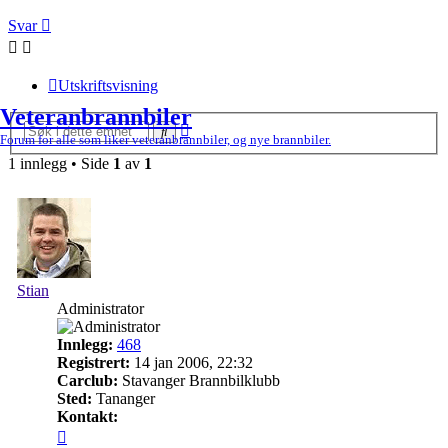
Svar
Utskriftsvisning
Veteranbrannbiler
Avansert
Søk
Forum for alle som liker veteranbrannbiler, og nye brannbiler.
søk
1 innlegg • Side
1
av
1
Stian
Administrator
Innlegg:
468
Registrert:
14 jan 2006, 22:32
Carclub:
Stavanger Brannbilklubb
Sted:
Tananger
Kontakt:
Kontakt