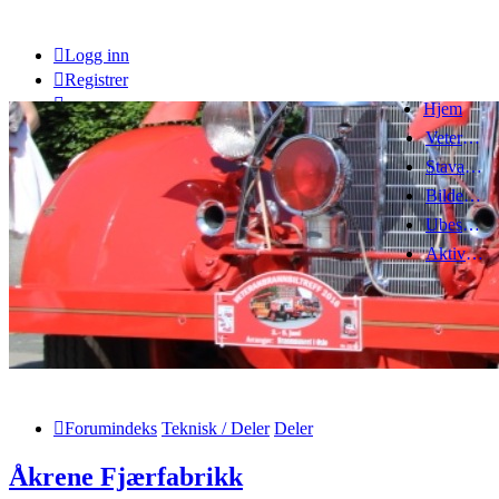
Logg inn
Registrer
Hjem
Veteranbrannbiltreff 2008
Stavanger Brannbilklubb
Bildegalleri
Ubesvarte innlegg
Aktive emner
Forumindeks
Teknisk / Deler
Deler
Åkrene Fjærfabrikk