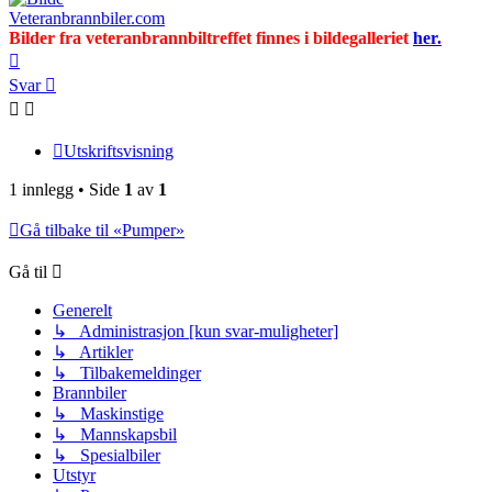
Veteranbrannbiler.com
Bilder fra veteranbrannbiltreffet finnes i bildegalleriet
her.
Toppen
Svar
Utskriftsvisning
1 innlegg • Side
1
av
1
Gå tilbake til «Pumper»
Gå til
Generelt
↳ Administrasjon [kun svar-muligheter]
↳ Artikler
↳ Tilbakemeldinger
Brannbiler
↳ Maskinstige
↳ Mannskapsbil
↳ Spesialbiler
Utstyr