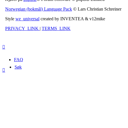
Norwegian (bokmål) Language Pack
© Lars Christian Schreiner
Style
we_universal
created by INVENTEA & v12mike
PRIVACY_LINK
|
TERMS_LINK
FAQ
Søk