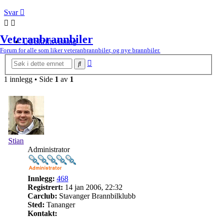
Svar
Veteranbrannbiler
Utskriftsvisning
Forum for alle som liker veteranbrannbiler, og nye brannbiler.
Avansert
Søk
søk
1 innlegg • Side
1
av
1
Stian
Administrator
Innlegg:
468
Registrert:
14 jan 2006, 22:32
Carclub:
Stavanger Brannbilklubb
Sted:
Tananger
Kontakt: