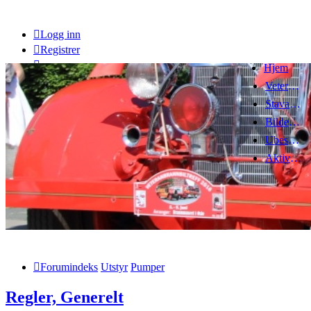
Logg inn
Registrer
Hjem
Veteranbrannbiltreff 2008
Stavanger Brannbilklubb
Bildegalleri
Ubesvarte innlegg
Aktive emner
Forumindeks
Utstyr
Pumper
Regler, Generelt