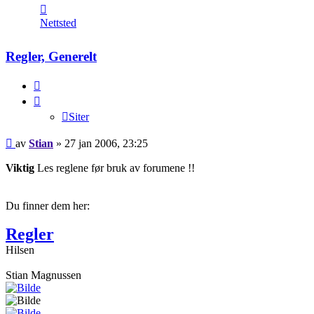
Kontakt
Stian
Nettsted
Regler, Generelt
Siter
Siter
Legg
av
Stian
»
27 jan 2006, 23:25
inn
Viktig
Les reglene før bruk av forumene !!
Du finner dem her:
Regler
Hilsen
Stian Magnussen