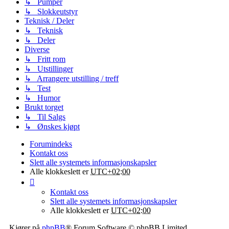
↳ Pumper
↳ Slokkeutstyr
Teknisk / Deler
↳ Teknisk
↳ Deler
Diverse
↳ Fritt rom
↳ Utstillinger
↳ Arrangere utstilling / treff
↳ Test
↳ Humor
Brukt torget
↳ Til Salgs
↳ Ønskes kjøpt
Forumindeks
Kontakt oss
Slett alle systemets informasjonskapsler
Alle klokkeslett er
UTC+02:00
Kontakt oss
Slett alle systemets informasjonskapsler
Alle klokkeslett er
UTC+02:00
Kjører på
phpBB
® Forum Software © phpBB Limited