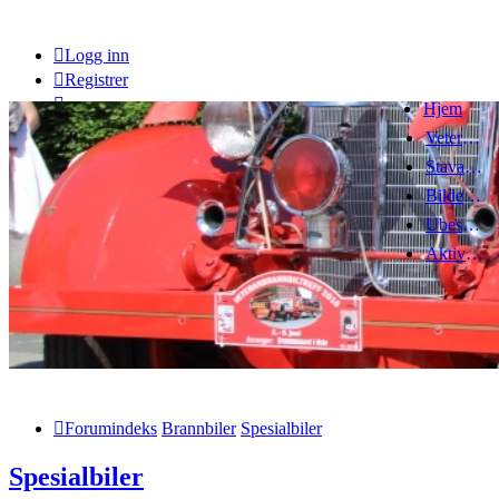
Logg inn
Registrer
Hjem
Veteranbrannbiltreff 2008
Stavanger Brannbilklubb
Bildegalleri
Ubesvarte innlegg
Aktive emner
Forumindeks
Brannbiler
Spesialbiler
Spesialbiler