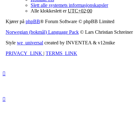
Slett alle systemets informasjonskapsler
Alle klokkeslett er
UTC+02:00
Kjører på
phpBB
® Forum Software © phpBB Limited
Norwegian (bokmål) Language Pack
© Lars Christian Schreiner
Style
we_universal
created by INVENTEA & v12mike
PRIVACY_LINK
|
TERMS_LINK