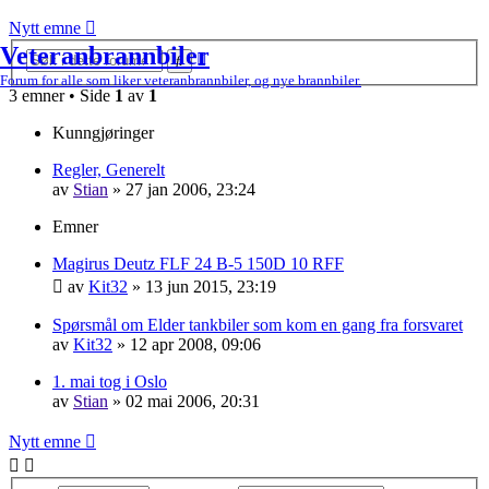
Nytt emne
Veteranbrannbiler
Avansert
Søk
søk
Forum for alle som liker veteranbrannbiler, og nye brannbiler.
3 emner • Side
1
av
1
Kunngjøringer
Regler, Generelt
av
Stian
»
27 jan 2006, 23:24
Emner
Magirus Deutz FLF 24 B-5 150D 10 RFF
av
Kit32
»
13 jun 2015, 23:19
Spørsmål om Elder tankbiler som kom en gang fra forsvaret
av
Kit32
»
12 apr 2008, 09:06
1. mai tog i Oslo
av
Stian
»
02 mai 2006, 20:31
Nytt emne