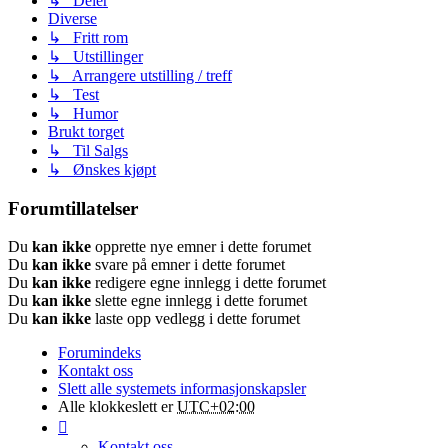
↳ Deler
Diverse
↳ Fritt rom
↳ Utstillinger
↳ Arrangere utstilling / treff
↳ Test
↳ Humor
Brukt torget
↳ Til Salgs
↳ Ønskes kjøpt
Forumtillatelser
Du
kan ikke
opprette nye emner i dette forumet
Du
kan ikke
svare på emner i dette forumet
Du
kan ikke
redigere egne innlegg i dette forumet
Du
kan ikke
slette egne innlegg i dette forumet
Du
kan ikke
laste opp vedlegg i dette forumet
Forumindeks
Kontakt oss
Slett alle systemets informasjonskapsler
Alle klokkeslett er
UTC+02:00
Kontakt oss