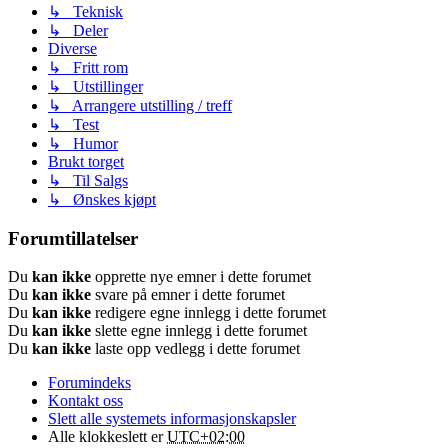
↳ Teknisk
↳ Deler
Diverse
↳ Fritt rom
↳ Utstillinger
↳ Arrangere utstilling / treff
↳ Test
↳ Humor
Brukt torget
↳ Til Salgs
↳ Ønskes kjøpt
Forumtillatelser
Du
kan ikke
opprette nye emner i dette forumet
Du
kan ikke
svare på emner i dette forumet
Du
kan ikke
redigere egne innlegg i dette forumet
Du
kan ikke
slette egne innlegg i dette forumet
Du
kan ikke
laste opp vedlegg i dette forumet
Forumindeks
Kontakt oss
Slett alle systemets informasjonskapsler
Alle klokkeslett er
UTC+02:00