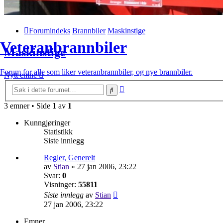
Forumindeks
Brannbiler
Maskinstige
Veteranbrannbiler
Maskinstige
Forum for alle som liker veteranbrannbiler, og nye brannbiler.
Nytt emne
Avansert
Søk
søk
3 emner • Side
1
av
1
Kunngjøringer
Statistikk
Siste innlegg
Regler, Generelt
av
Stian
»
27 jan 2006, 23:22
Svar:
0
Visninger:
55811
Siste innlegg
av
Stian
27 jan 2006, 23:22
Emner