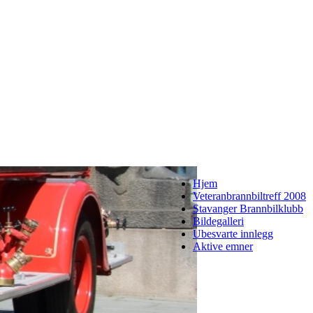
Hjem
Veteranbrannbiltreff 2008
Stavanger Brannbilklubb
Bildegalleri
Ubesvarte innlegg
Aktive emner