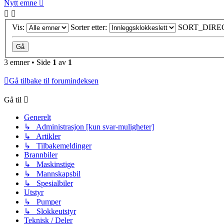
Nytt emne
Vis:
Sorter etter:
SORT_DIRE
3 emner • Side
1
av
1
Gå tilbake til forumindeksen
Gå til
Generelt
↳ Administrasjon [kun svar-muligheter]
↳ Artikler
↳ Tilbakemeldinger
Brannbiler
↳ Maskinstige
↳ Mannskapsbil
↳ Spesialbiler
Utstyr
↳ Pumper
↳ Slokkeutstyr
Teknisk / Deler