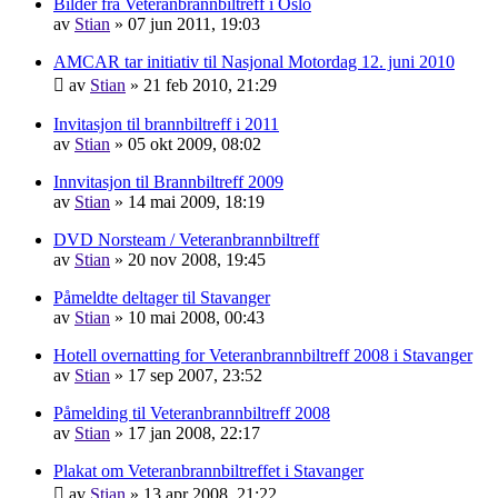
Bilder fra Veteranbrannbiltreff i Oslo
av
Stian
»
07 jun 2011, 19:03
AMCAR tar initiativ til Nasjonal Motordag 12. juni 2010
av
Stian
»
21 feb 2010, 21:29
Invitasjon til brannbiltreff i 2011
av
Stian
»
05 okt 2009, 08:02
Innvitasjon til Brannbiltreff 2009
av
Stian
»
14 mai 2009, 18:19
DVD Norsteam / Veteranbrannbiltreff
av
Stian
»
20 nov 2008, 19:45
Påmeldte deltager til Stavanger
av
Stian
»
10 mai 2008, 00:43
Hotell overnatting for Veteranbrannbiltreff 2008 i Stavanger
av
Stian
»
17 sep 2007, 23:52
Påmelding til Veteranbrannbiltreff 2008
av
Stian
»
17 jan 2008, 22:17
Plakat om Veteranbrannbiltreffet i Stavanger
av
Stian
»
13 apr 2008, 21:22