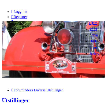
Logg inn
Registrer
Hjem
Veteranbrannbiltreff 2008
Stavanger Brannbilklubb
Bildegalleri
Ubesvarte innlegg
Aktive emner
Forumindeks
Diverse
Utstillinger
Utstillinger