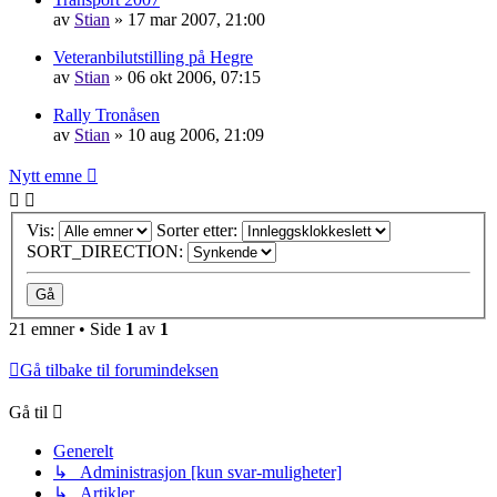
av
Stian
»
17 mar 2007, 21:00
Veteranbilutstilling på Hegre
av
Stian
»
06 okt 2006, 07:15
Rally Tronåsen
av
Stian
»
10 aug 2006, 21:09
Nytt emne
Vis:
Sorter etter:
SORT_DIRECTION:
21 emner • Side
1
av
1
Gå tilbake til forumindeksen
Gå til
Generelt
↳ Administrasjon [kun svar-muligheter]
↳ Artikler