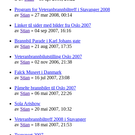
Program for Veteranbrannbiltreff i Stavanger 2008
av
Stian
»
27 mar 2008, 00:14
Linker til sider med bilder fra Oslo 2007
av
Stian
»
04 sep 2007, 16:16
Brannbil Parade i Karl Johans gate
av
Stian
»
21 aug 2007, 17:35
Veteranbrannbilutstilling Oslo 2007
av
Stian
»
02 nov 2006, 21:38
Falck Museet i Danmark
av
Stian
»
16 jul 2007, 23:08
Påmelte brannbiler til Oslo 2007
av
Stian
»
06 mai 2007, 22:26
Sola Arishow
av
Stian
»
20 mai 2007, 10:32
Veteranbrannbiltreff 2008 i Stavanger
av
Stian
»
18 mai 2007, 21:53
Transport 2007