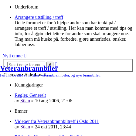
Underforum
Arrangere utstilling / treff
Dette forumet er for å hjelpe andre som har tenkt på å
arrangere et treff / utstilling. Her kan man komme med tips og
info, for å gjøre det lettere for andre som skal arrangere noe.
Ting man må huske på, forbedre, gjøre annerledes, ønsker,
tabber osv.
Nytt emne
Avansert
Søk
Veteranbrannbiler
søk
21 emner • Side
1
av
1
Forum for alle som liker veteranbrannbiler, og nye brannbiler.
Kunngjøringer
Regler, Generelt
av
Stian
»
10 aug 2006, 21:06
Emner
Videoer fra Veteranbrannbiltreff i Oslo 2011
av
Stian
»
24 okt 2011, 23:44