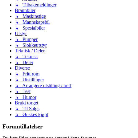
↳ Tilbakemeldinger
Brannbiler
↳ Maskinstige
↳ Mannskapsbil
↳ Spesialbiler
Utstyr
↳ Pumper
↳ Slokkeutstyr
Teknisk / Deler
↳ Teknisk
↳ Deler
Diverse
↳ Fritt rom
↳ Utstillinger
↳ Arrangere utstilling / treff
↳ Test
↳ Humor
Brukt torget
↳ Til Salgs
↳ Ønskes kjøpt
Forumtillatelser