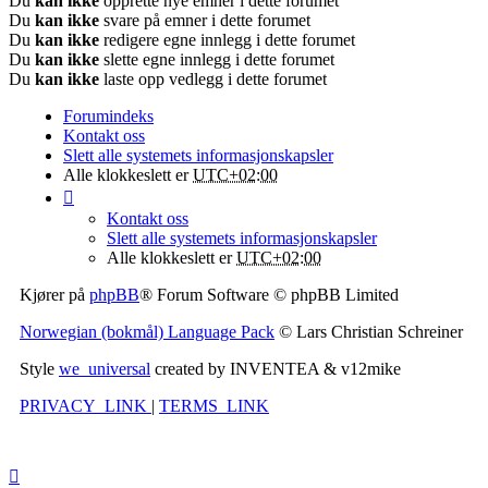
Du
kan ikke
opprette nye emner i dette forumet
Du
kan ikke
svare på emner i dette forumet
Du
kan ikke
redigere egne innlegg i dette forumet
Du
kan ikke
slette egne innlegg i dette forumet
Du
kan ikke
laste opp vedlegg i dette forumet
Forumindeks
Kontakt oss
Slett alle systemets informasjonskapsler
Alle klokkeslett er
UTC+02:00
Kontakt oss
Slett alle systemets informasjonskapsler
Alle klokkeslett er
UTC+02:00
Kjører på
phpBB
® Forum Software © phpBB Limited
Norwegian (bokmål) Language Pack
© Lars Christian Schreiner
Style
we_universal
created by INVENTEA & v12mike
PRIVACY_LINK
|
TERMS_LINK