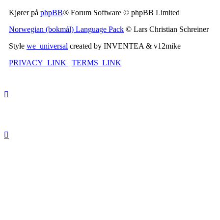
Kjører på
phpBB
® Forum Software © phpBB Limited
Norwegian (bokmål) Language Pack
© Lars Christian Schreiner
Style
we_universal
created by INVENTEA & v12mike
PRIVACY_LINK
|
TERMS_LINK