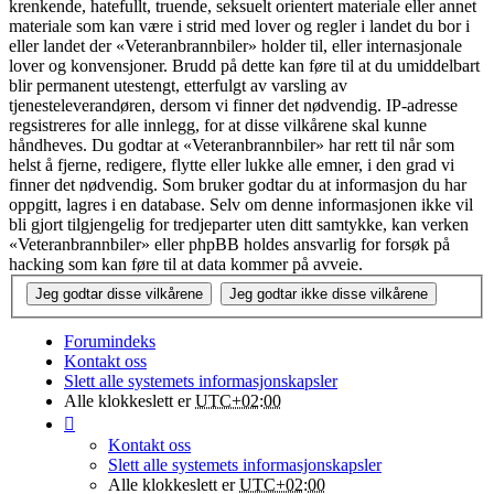
krenkende, hatefullt, truende, seksuelt orientert materiale eller annet
materiale som kan være i strid med lover og regler i landet du bor i
eller landet der «Veteranbrannbiler» holder til, eller internasjonale
lover og konvensjoner. Brudd på dette kan føre til at du umiddelbart
blir permanent utestengt, etterfulgt av varsling av
tjenesteleverandøren, dersom vi finner det nødvendig. IP-adresse
regsistreres for alle innlegg, for at disse vilkårene skal kunne
håndheves. Du godtar at «Veteranbrannbiler» har rett til når som
helst å fjerne, redigere, flytte eller lukke alle emner, i den grad vi
finner det nødvendig. Som bruker godtar du at informasjon du har
oppgitt, lagres i en database. Selv om denne informasjonen ikke vil
bli gjort tilgjengelig for tredjeparter uten ditt samtykke, kan verken
«Veteranbrannbiler» eller phpBB holdes ansvarlig for forsøk på
hacking som kan føre til at data kommer på avveie.
Forumindeks
Kontakt oss
Slett alle systemets informasjonskapsler
Alle klokkeslett er
UTC+02:00
Kontakt oss
Slett alle systemets informasjonskapsler
Alle klokkeslett er
UTC+02:00