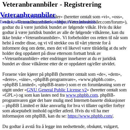
Veteranbrannbiler - Registrering
Veteranbrannbiler
Ved å bruke «Veteranbrannbiler» (heretter omtalt som «vi», «oss»,
Forum for alle som liker veteranbrannbiler, og nye brannbiler.
«vår», «Veteranbrannbiler», «https://Veteranbrannbiler.com/forum»),
godtar du å være juridisk bundet av følgende vilkår. Hvis du ikke
godtar å være juridisk bundet av alle de følgende vilkårene, kan du
ikke bruke «Veteranbrannbiler». Vi forbeholder oss retten til når som
helst å endre disse, og vi vil strekke oss til vårt ytterste for å
informere deg om dette, men det vil likevel være tilrådelig at du selv
holder deg oppdatert på disse ettersom fortsatt bruk av
«Veteranbrannbiler» etter endringer innebærer at du er juridisk
bundet av disse vilkårene etter de er oppdatert og/eller utvidet.
Foraene våre kjører på phpBB (heretter omtalt som «de», «dem»,
«deres», «sine», «phpBB-programvare», «www.phpbb.com»,
«phpBB Limited», «phpBB-team») som er en forumløsning som er
utgitt under «
GNU General Public License v2
» (heretter omtalt som
«GPL») og som kan lastes ned fra
www.phpbb.com
. phpBB-
programvaren gjør det bare mulig med Internett-baserte diskusjoner
– phpBB Limited er ikke ansvarlig for hva vi tillater og/eller forbyr
som akseptabelt innhold og/eller atferd. Hvis du vil ha mer
informasjon om phpBB, kan du se:
https://www.phpbb.com/
.
Du godtar å avstå fra å legge inn nedsettende, obskønt, vulgært,