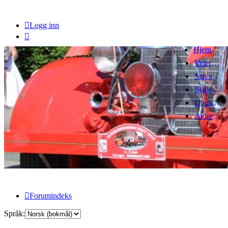
Logg inn
Hjem
Veteranbrannbiltreff 2008
Stavanger Brannbilklubb
Bildegalleri
Ubesvarte innlegg
Aktive emner
Forumindeks
Språk: