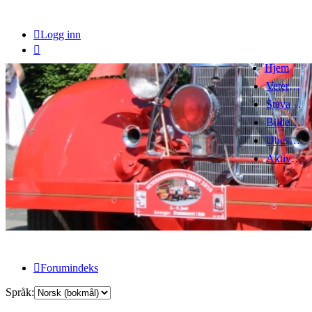
Logg inn
Hjem
Veteranbrannbiltreff 2008
Stavanger Brannbilklubb
Bildegalleri
Ubesvarte innlegg
Aktive emner
Forumindeks
Språk: