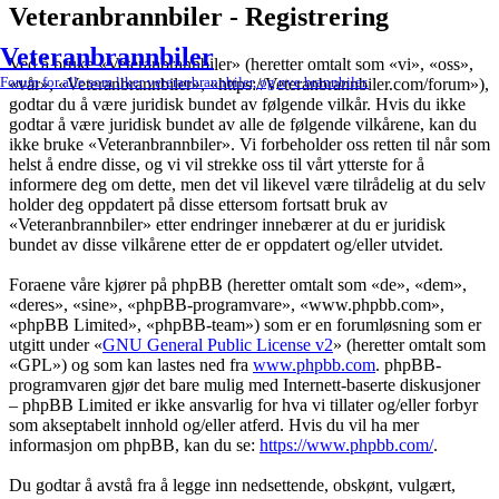
Veteranbrannbiler - Registrering
Veteranbrannbiler
Ved å bruke «Veteranbrannbiler» (heretter omtalt som «vi», «oss»,
Forum for alle som liker veteranbrannbiler, og nye brannbiler.
«vår», «Veteranbrannbiler», «https://Veteranbrannbiler.com/forum»),
godtar du å være juridisk bundet av følgende vilkår. Hvis du ikke
godtar å være juridisk bundet av alle de følgende vilkårene, kan du
ikke bruke «Veteranbrannbiler». Vi forbeholder oss retten til når som
helst å endre disse, og vi vil strekke oss til vårt ytterste for å
informere deg om dette, men det vil likevel være tilrådelig at du selv
holder deg oppdatert på disse ettersom fortsatt bruk av
«Veteranbrannbiler» etter endringer innebærer at du er juridisk
bundet av disse vilkårene etter de er oppdatert og/eller utvidet.
Foraene våre kjører på phpBB (heretter omtalt som «de», «dem»,
«deres», «sine», «phpBB-programvare», «www.phpbb.com»,
«phpBB Limited», «phpBB-team») som er en forumløsning som er
utgitt under «
GNU General Public License v2
» (heretter omtalt som
«GPL») og som kan lastes ned fra
www.phpbb.com
. phpBB-
programvaren gjør det bare mulig med Internett-baserte diskusjoner
– phpBB Limited er ikke ansvarlig for hva vi tillater og/eller forbyr
som akseptabelt innhold og/eller atferd. Hvis du vil ha mer
informasjon om phpBB, kan du se:
https://www.phpbb.com/
.
Du godtar å avstå fra å legge inn nedsettende, obskønt, vulgært,