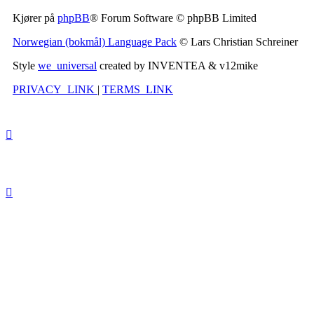
Kjører på
phpBB
® Forum Software © phpBB Limited
Norwegian (bokmål) Language Pack
© Lars Christian Schreiner
Style
we_universal
created by INVENTEA & v12mike
PRIVACY_LINK
|
TERMS_LINK