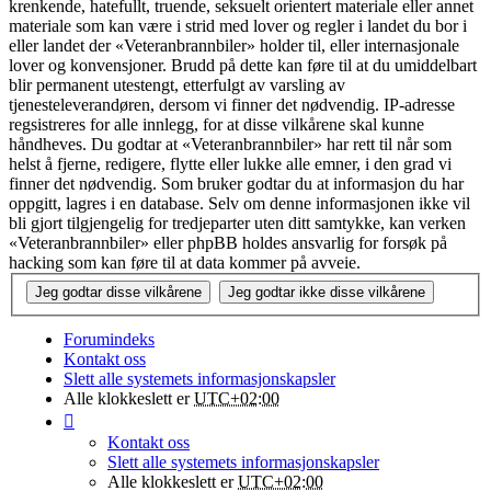
krenkende, hatefullt, truende, seksuelt orientert materiale eller annet
materiale som kan være i strid med lover og regler i landet du bor i
eller landet der «Veteranbrannbiler» holder til, eller internasjonale
lover og konvensjoner. Brudd på dette kan føre til at du umiddelbart
blir permanent utestengt, etterfulgt av varsling av
tjenesteleverandøren, dersom vi finner det nødvendig. IP-adresse
regsistreres for alle innlegg, for at disse vilkårene skal kunne
håndheves. Du godtar at «Veteranbrannbiler» har rett til når som
helst å fjerne, redigere, flytte eller lukke alle emner, i den grad vi
finner det nødvendig. Som bruker godtar du at informasjon du har
oppgitt, lagres i en database. Selv om denne informasjonen ikke vil
bli gjort tilgjengelig for tredjeparter uten ditt samtykke, kan verken
«Veteranbrannbiler» eller phpBB holdes ansvarlig for forsøk på
hacking som kan føre til at data kommer på avveie.
Forumindeks
Kontakt oss
Slett alle systemets informasjonskapsler
Alle klokkeslett er
UTC+02:00
Kontakt oss
Slett alle systemets informasjonskapsler
Alle klokkeslett er
UTC+02:00