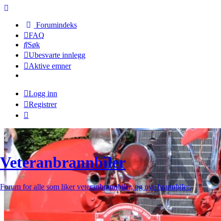
Forumindeks
FAQ
Søk
Ubesvarte innlegg
Aktive emner
Logg inn
Registrer
Veteranbrannbiler
Forum for alle som liker veteranbrannbiler, og nye brannbiler.