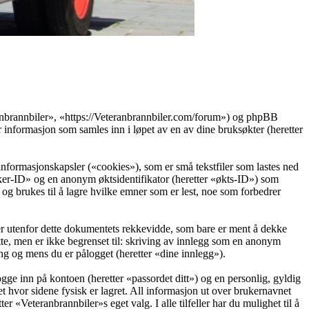
eranbrannbiler», «https://Veteranbrannbiler.com/forum») og phpBB
ormasjon som samles inn i løpet av en av dine bruksøkter (heretter
informasjonskapsler («cookies»), som er små tekstfiler som lastes ned
ruker-ID» og en anonym øktsidentifikator (heretter «økts-ID») som
g brukes til å lagre hvilke emner som er lest, noe som forbedrer
r utenfor dette dokumentets rekkevidde, som bare er ment å dekke
te, men er ikke begrenset til: skriving av innlegg som en anonym
ing og mens du er pålogget (heretter «dine innlegg»).
ogge inn på kontoen (heretter «passordet ditt») og en personlig, gyldig
t hvor sidene fysisk er lagret. All informasjon ut over brukernavnet
er «Veteranbrannbiler»s eget valg. I alle tilfeller har du mulighet til å