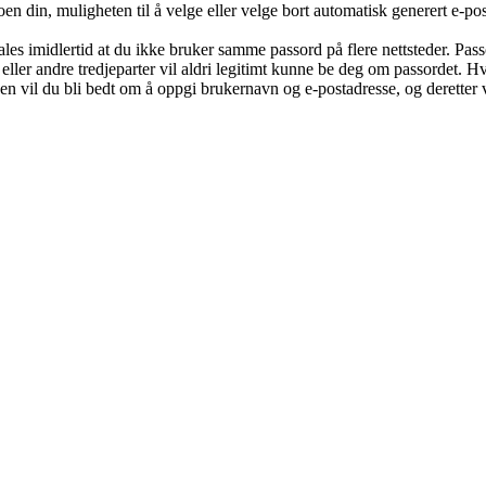
oen din, muligheten til å velge eller velge bort automatisk generert e-
befales imidlertid at du ikke bruker samme passord på flere nettsteder. Pa
eller andre tredjeparter vil aldri legitimt kunne be deg om passordet. 
 vil du bli bedt om å oppgi brukernavn og e-postadresse, og deretter v