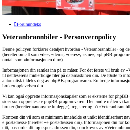
Forumindeks
Veteranbrannbiler - Personvernpolicy
Denne policyen forklarer detaljert hvordan «Veteranbrannbiler» og de
(heretter omtalt som «de», «dem», «deres», «sine», «phpBB-program
omtalt som «informasjonen din»).
Informasjonen din samles inn på to måter. For det første vil bruk av 
til nettleserens midlertidige filer på datamaskinen din. De første to 
automatisk tildeles deg av phpBB-programvaren. En tredje informasjon
brukeropplevelsen din.
Vi kan også opprette informasjonskapsler som er eksterne for phpBB-
sider som opprettes av phpBB-programvaren. Den andre måten vi kan sa
bruker (heretter «anonyme innlegg»), registrering på «Veteranbrannbile
Kontoen din vil som et minimum inneholde et unikt identifiserbart navn
e-postadresse (heretter «e-postadressen din). Informasjonen din for ko
ditt, passordet ditt og e-postadressen din, som kreves av «Veteranbrannbi