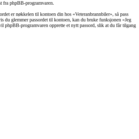
post fra phpBB-programvaren.
ssordet er nøkkelen til kontoen din hos «Veteranbrannbiler», så pass
Hvis du glemmer passordet til kontoen, kan du bruke funksjonen «Jeg
il phpBB-programvaren opprette et nytt passord, slik at du får tilgang