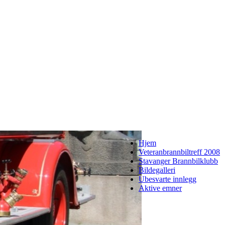
Hjem
Veteranbrannbiltreff 2008
Stavanger Brannbilklubb
Bildegalleri
Ubesvarte innlegg
Aktive emner