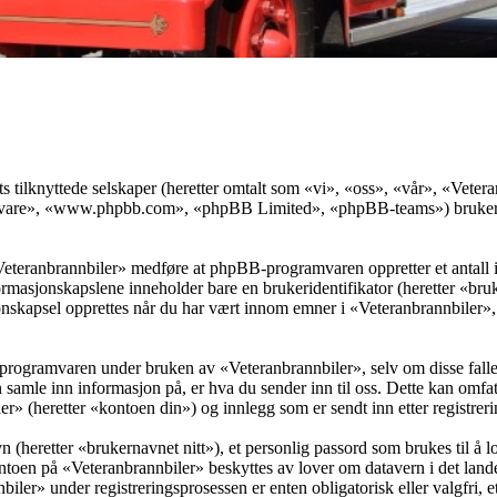
ts tilknyttede selskaper (heretter omtalt som «vi», «oss», «vår», «Vet
vare», «www.phpbb.com», «phpBB Limited», «phpBB-teams») bruker inf
«Veteranbrannbiler» medføre at phpBB-programvaren oppretter et antall 
informasjonskapslene inneholder bare en brukeridentifikator (heretter «b
skapsel opprettes når du har vært innom emner i «Veteranbrannbiler», o
programvaren under bruken av «Veteranbrannbiler», selv om disse falle
mle inn informasjon på, er hva du sender inn til oss. Dette kan omfat
r» (heretter «kontoen din») og innlegg som er sendt inn etter registrer
 (heretter «brukernavnet nitt»), et personlig passord som brukes til å l
ntoen på «Veteranbrannbiler» beskyttes av lover om datavern i det lande
ler» under registreringsprosessen er enten obligatorisk eller valgfri, ett