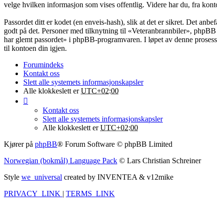
velge hvilken informasjon som vises offentlig. Videre har du, fra kont
Passordet ditt er kodet (en enveis-hash), slik at det er sikret. Det an
godt på det. Personer med tilknytning til «Veteranbrannbiler», phpBB 
har glemt passordet» i phpBB-programvaren. I løpet av denne prosessen
til kontoen din igjen.
Forumindeks
Kontakt oss
Slett alle systemets informasjonskapsler
Alle klokkeslett er
UTC+02:00
Kontakt oss
Slett alle systemets informasjonskapsler
Alle klokkeslett er
UTC+02:00
Kjører på
phpBB
® Forum Software © phpBB Limited
Norwegian (bokmål) Language Pack
© Lars Christian Schreiner
Style
we_universal
created by INVENTEA & v12mike
PRIVACY_LINK
|
TERMS_LINK