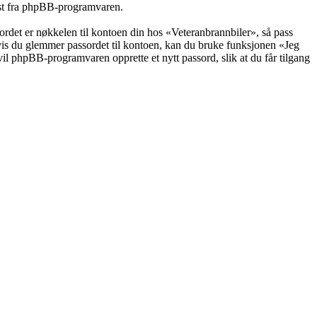
post fra phpBB-programvaren.
ssordet er nøkkelen til kontoen din hos «Veteranbrannbiler», så pass
Hvis du glemmer passordet til kontoen, kan du bruke funksjonen «Jeg
il phpBB-programvaren opprette et nytt passord, slik at du får tilgang