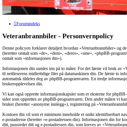
Forumindeks
Veteranbrannbiler - Personvernpolicy
Denne policyen forklarer detaljert hvordan «Veteranbrannbiler» og de
(heretter omtalt som «de», «dem», «deres», «sine», «phpBB-program
omtalt som «informasjonen din»).
Informasjonen din samles inn på to måter. For det første vil bruk av 
til nettleserens midlertidige filer på datamaskinen din. De første to 
automatisk tildeles deg av phpBB-programvaren. En tredje informasjon
brukeropplevelsen din.
Vi kan også opprette informasjonskapsler som er eksterne for phpBB-
sider som opprettes av phpBB-programvaren. Den andre måten vi kan sa
bruker (heretter «anonyme innlegg»), registrering på «Veteranbrannbile
Kontoen din vil som et minimum inneholde et unikt identifiserbart navn
e-postadresse (heretter «e-postadressen din). Informasjonen din for ko
ditt, passordet ditt og e-postadressen din, som kreves av «Veteranbrannbi