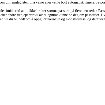
oen din, muligheten til å velge eller velge bort automatisk generert e-
befales imidlertid at du ikke bruker samme passord på flere nettsteder. Pa
eller andre tredjeparter vil aldri legitimt kunne be deg om passordet. 
 vil du bli bedt om å oppgi brukernavn og e-postadresse, og deretter v