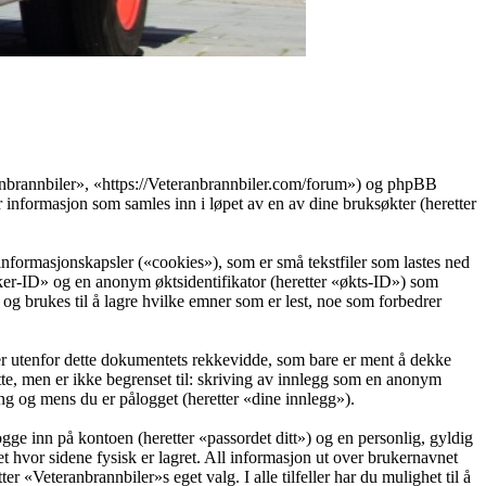
eranbrannbiler», «https://Veteranbrannbiler.com/forum») og phpBB
ormasjon som samles inn i løpet av en av dine bruksøkter (heretter
informasjonskapsler («cookies»), som er små tekstfiler som lastes ned
ruker-ID» og en anonym øktsidentifikator (heretter «økts-ID») som
g brukes til å lagre hvilke emner som er lest, noe som forbedrer
r utenfor dette dokumentets rekkevidde, som bare er ment å dekke
te, men er ikke begrenset til: skriving av innlegg som en anonym
ing og mens du er pålogget (heretter «dine innlegg»).
ogge inn på kontoen (heretter «passordet ditt») og en personlig, gyldig
t hvor sidene fysisk er lagret. All informasjon ut over brukernavnet
er «Veteranbrannbiler»s eget valg. I alle tilfeller har du mulighet til å