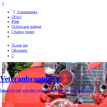
Forumindeks
FAQ
Søk
Ubesvarte innlegg
Aktive emner
Logg inn
Registrer
Veteranbrannbiler
Forum for alle som liker veteranbrannbiler, og nye brannbiler.