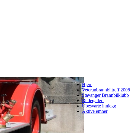
Hjem
Veteranbrannbiltreff 2008
Stavanger Brannbilklubb
Bildegalleri
Ubesvarte innlegg
Aktive emner