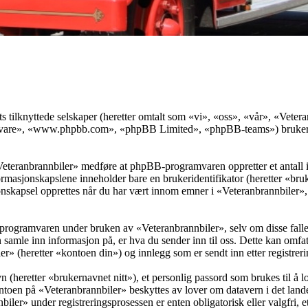
ts tilknyttede selskaper (heretter omtalt som «vi», «oss», «vår», «Vet
vare», «www.phpbb.com», «phpBB Limited», «phpBB-teams») bruker inf
«Veteranbrannbiler» medføre at phpBB-programvaren oppretter et antall 
informasjonskapslene inneholder bare en brukeridentifikator (heretter «b
skapsel opprettes når du har vært innom emner i «Veteranbrannbiler», o
programvaren under bruken av «Veteranbrannbiler», selv om disse falle
mle inn informasjon på, er hva du sender inn til oss. Dette kan omfat
r» (heretter «kontoen din») og innlegg som er sendt inn etter registrer
 (heretter «brukernavnet nitt»), et personlig passord som brukes til å l
ntoen på «Veteranbrannbiler» beskyttes av lover om datavern i det lande
ler» under registreringsprosessen er enten obligatorisk eller valgfri, ett