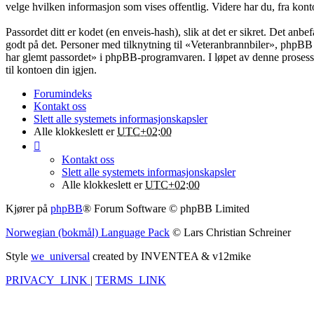
velge hvilken informasjon som vises offentlig. Videre har du, fra kont
Passordet ditt er kodet (en enveis-hash), slik at det er sikret. Det an
godt på det. Personer med tilknytning til «Veteranbrannbiler», phpBB 
har glemt passordet» i phpBB-programvaren. I løpet av denne prosessen
til kontoen din igjen.
Forumindeks
Kontakt oss
Slett alle systemets informasjonskapsler
Alle klokkeslett er
UTC+02:00
Kontakt oss
Slett alle systemets informasjonskapsler
Alle klokkeslett er
UTC+02:00
Kjører på
phpBB
® Forum Software © phpBB Limited
Norwegian (bokmål) Language Pack
© Lars Christian Schreiner
Style
we_universal
created by INVENTEA & v12mike
PRIVACY_LINK
|
TERMS_LINK