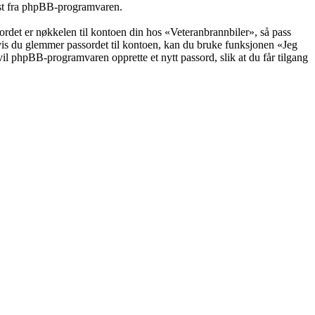
post fra phpBB-programvaren.
ssordet er nøkkelen til kontoen din hos «Veteranbrannbiler», så pass
Hvis du glemmer passordet til kontoen, kan du bruke funksjonen «Jeg
il phpBB-programvaren opprette et nytt passord, slik at du får tilgang