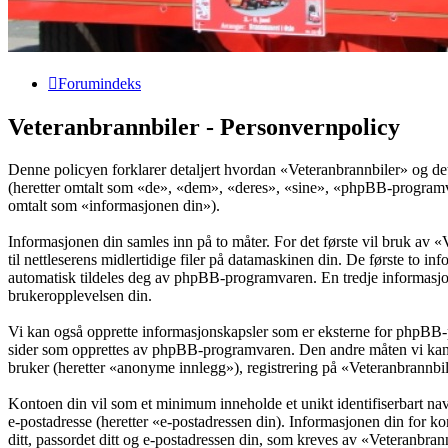
Forumindeks
Veteranbrannbiler - Personvernpolicy
Denne policyen forklarer detaljert hvordan «Veteranbrannbiler» og de
(heretter omtalt som «de», «dem», «deres», «sine», «phpBB-program
omtalt som «informasjonen din»).
Informasjonen din samles inn på to måter. For det første vil bruk av 
til nettleserens midlertidige filer på datamaskinen din. De første to 
automatisk tildeles deg av phpBB-programvaren. En tredje informasjon
brukeropplevelsen din.
Vi kan også opprette informasjonskapsler som er eksterne for phpBB-
sider som opprettes av phpBB-programvaren. Den andre måten vi kan sa
bruker (heretter «anonyme innlegg»), registrering på «Veteranbrannbile
Kontoen din vil som et minimum inneholde et unikt identifiserbart navn
e-postadresse (heretter «e-postadressen din). Informasjonen din for ko
ditt, passordet ditt og e-postadressen din, som kreves av «Veteranbrannbi