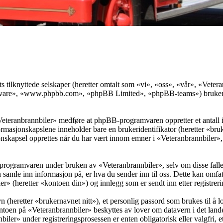
ts tilknyttede selskaper (heretter omtalt som «vi», «oss», «vår», «Vet
vare», «www.phpbb.com», «phpBB Limited», «phpBB-teams») bruker inf
«Veteranbrannbiler» medføre at phpBB-programvaren oppretter et antall 
informasjonskapslene inneholder bare en brukeridentifikator (heretter «b
skapsel opprettes når du har vært innom emner i «Veteranbrannbiler», o
programvaren under bruken av «Veteranbrannbiler», selv om disse falle
mle inn informasjon på, er hva du sender inn til oss. Dette kan omfat
r» (heretter «kontoen din») og innlegg som er sendt inn etter registrer
 (heretter «brukernavnet nitt»), et personlig passord som brukes til å l
ntoen på «Veteranbrannbiler» beskyttes av lover om datavern i det lande
ler» under registreringsprosessen er enten obligatorisk eller valgfri, ett