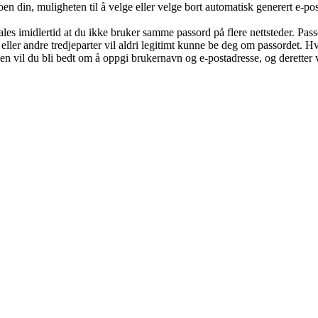
oen din, muligheten til å velge eller velge bort automatisk generert e-
befales imidlertid at du ikke bruker samme passord på flere nettsteder. Pa
eller andre tredjeparter vil aldri legitimt kunne be deg om passordet. 
 vil du bli bedt om å oppgi brukernavn og e-postadresse, og deretter v