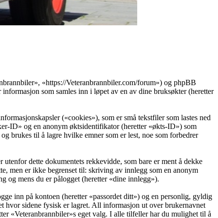
eranbrannbiler», «https://Veteranbrannbiler.com/forum») og phpBB
ormasjon som samles inn i løpet av en av dine bruksøkter (heretter
informasjonskapsler («cookies»), som er små tekstfiler som lastes ned
ruker-ID» og en anonym øktsidentifikator (heretter «økts-ID») som
g brukes til å lagre hvilke emner som er lest, noe som forbedrer
r utenfor dette dokumentets rekkevidde, som bare er ment å dekke
te, men er ikke begrenset til: skriving av innlegg som en anonym
ing og mens du er pålogget (heretter «dine innlegg»).
ogge inn på kontoen (heretter «passordet ditt») og en personlig, gyldig
t hvor sidene fysisk er lagret. All informasjon ut over brukernavnet
er «Veteranbrannbiler»s eget valg. I alle tilfeller har du mulighet til å