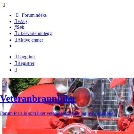
Forumindeks
FAQ
Søk
Ubesvarte innlegg
Aktive emner
Logg inn
Registrer
Veteranbrannbiler
Forum for alle som liker veteranbrannbiler, og nye brannbiler.