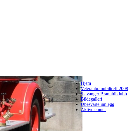
Hjem
Veteranbrannbiltreff 2008
Stavanger Brannbilklubb
Bildegalleri
Ubesvarte innlegg
Aktive emner