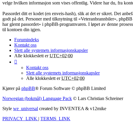
velge hvilken informasjon som vises offentlig. Videre har du, fra kont
Passordet ditt er kodet (en enveis-hash), slik at det er sikret. Det an
godt på det. Personer med tilknytning til «Veteranbrannbiler», phpBB 
har glemt passordet» i phpBB-programvaren. I løpet av denne prosessen
til kontoen din igjen.
Forumindeks
Kontakt oss
Slett alle systemets informasjonskapsler
Alle klokkeslett er
UTC+02:00
Kontakt oss
Slett alle systemets informasjonskapsler
Alle klokkeslett er
UTC+02:00
Kjører på
phpBB
® Forum Software © phpBB Limited
Norwegian (bokmål) Language Pack
© Lars Christian Schreiner
Style
we_universal
created by INVENTEA & v12mike
PRIVACY_LINK
|
TERMS_LINK