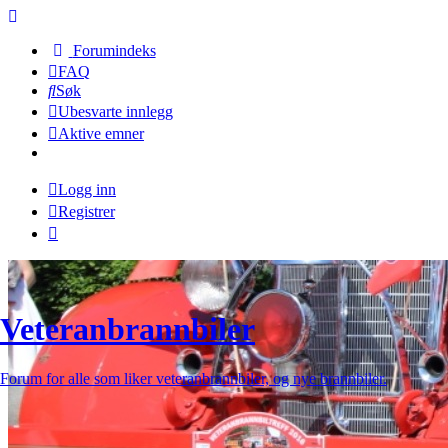
Forumindeks
FAQ
Søk
Ubesvarte innlegg
Aktive emner
Logg inn
Registrer
Veteranbrannbiler
Forum for alle som liker veteranbrannbiler, og nye brannbiler.