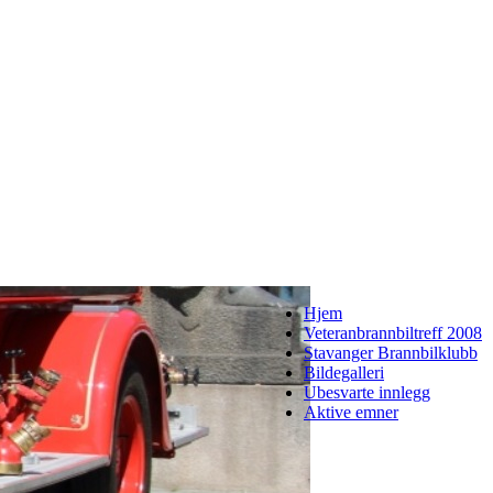
Hjem
Veteranbrannbiltreff 2008
Stavanger Brannbilklubb
Bildegalleri
Ubesvarte innlegg
Aktive emner