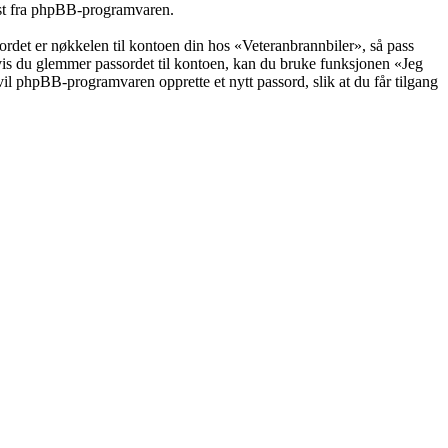
post fra phpBB-programvaren.
ssordet er nøkkelen til kontoen din hos «Veteranbrannbiler», så pass
Hvis du glemmer passordet til kontoen, kan du bruke funksjonen «Jeg
il phpBB-programvaren opprette et nytt passord, slik at du får tilgang