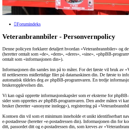
Forumindeks
Veteranbrannbiler - Personvernpolicy
Denne policyen forklarer detaljert hvordan «Veteranbrannbiler» og de
(heretter omtalt som «de», «dem», «deres», «sine», «phpBB-program
omtalt som «informasjonen din»).
Informasjonen din samles inn på to måter. For det første vil bruk av 
til nettleserens midlertidige filer på datamaskinen din. De første to 
automatisk tildeles deg av phpBB-programvaren. En tredje informasjon
brukeropplevelsen din.
Vi kan også opprette informasjonskapsler som er eksterne for phpBB-
sider som opprettes av phpBB-programvaren. Den andre måten vi kan sa
bruker (heretter «anonyme innlegg»), registrering på «Veteranbrannbile
Kontoen din vil som et minimum inneholde et unikt identifiserbart navn
e-postadresse (heretter «e-postadressen din). Informasjonen din for ko
ditt, passordet ditt og e-postadressen din, som kreves av «Veteranbrannbi