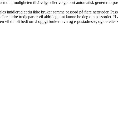
oen din, muligheten til å velge eller velge bort automatisk generert e-
befales imidlertid at du ikke bruker samme passord på flere nettsteder. Pa
eller andre tredjeparter vil aldri legitimt kunne be deg om passordet. 
 vil du bli bedt om å oppgi brukernavn og e-postadresse, og deretter v