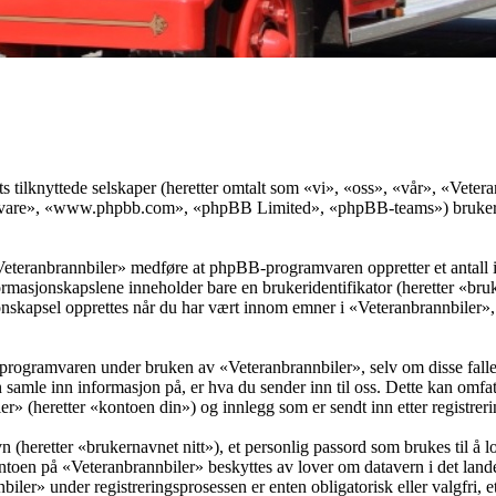
ts tilknyttede selskaper (heretter omtalt som «vi», «oss», «vår», «Vet
vare», «www.phpbb.com», «phpBB Limited», «phpBB-teams») bruker inf
«Veteranbrannbiler» medføre at phpBB-programvaren oppretter et antall 
informasjonskapslene inneholder bare en brukeridentifikator (heretter «b
skapsel opprettes når du har vært innom emner i «Veteranbrannbiler», o
programvaren under bruken av «Veteranbrannbiler», selv om disse falle
mle inn informasjon på, er hva du sender inn til oss. Dette kan omfat
r» (heretter «kontoen din») og innlegg som er sendt inn etter registrer
 (heretter «brukernavnet nitt»), et personlig passord som brukes til å l
ntoen på «Veteranbrannbiler» beskyttes av lover om datavern i det lande
ler» under registreringsprosessen er enten obligatorisk eller valgfri, ett