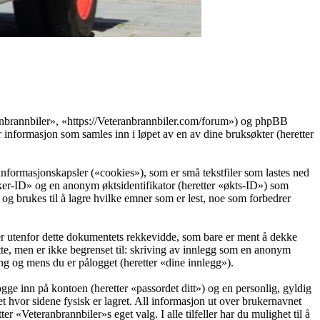
eranbrannbiler», «https://Veteranbrannbiler.com/forum») og phpBB
ormasjon som samles inn i løpet av en av dine bruksøkter (heretter
informasjonskapsler («cookies»), som er små tekstfiler som lastes ned
ruker-ID» og en anonym øktsidentifikator (heretter «økts-ID») som
g brukes til å lagre hvilke emner som er lest, noe som forbedrer
r utenfor dette dokumentets rekkevidde, som bare er ment å dekke
te, men er ikke begrenset til: skriving av innlegg som en anonym
ing og mens du er pålogget (heretter «dine innlegg»).
ogge inn på kontoen (heretter «passordet ditt») og en personlig, gyldig
t hvor sidene fysisk er lagret. All informasjon ut over brukernavnet
er «Veteranbrannbiler»s eget valg. I alle tilfeller har du mulighet til å