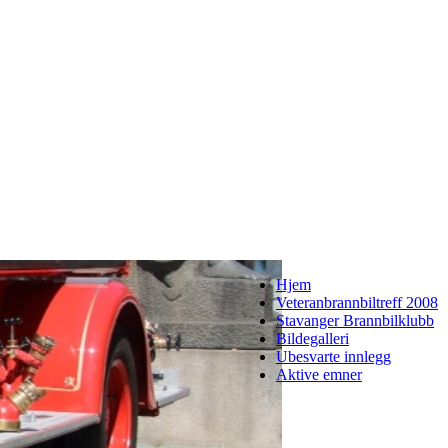
Hjem
Veteranbrannbiltreff 2008
Stavanger Brannbilklubb
Bildegalleri
Ubesvarte innlegg
Aktive emner