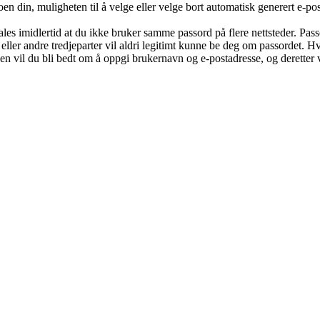
oen din, muligheten til å velge eller velge bort automatisk generert e-
befales imidlertid at du ikke bruker samme passord på flere nettsteder. Pa
eller andre tredjeparter vil aldri legitimt kunne be deg om passordet. 
 vil du bli bedt om å oppgi brukernavn og e-postadresse, og deretter v