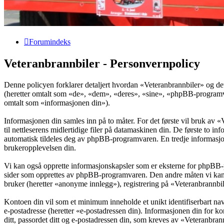
Forumindeks
Veteranbrannbiler - Personvernpolicy
Denne policyen forklarer detaljert hvordan «Veteranbrannbiler» og de
(heretter omtalt som «de», «dem», «deres», «sine», «phpBB-program
omtalt som «informasjonen din»).
Informasjonen din samles inn på to måter. For det første vil bruk av 
til nettleserens midlertidige filer på datamaskinen din. De første to 
automatisk tildeles deg av phpBB-programvaren. En tredje informasjon
brukeropplevelsen din.
Vi kan også opprette informasjonskapsler som er eksterne for phpBB-
sider som opprettes av phpBB-programvaren. Den andre måten vi kan sa
bruker (heretter «anonyme innlegg»), registrering på «Veteranbrannbile
Kontoen din vil som et minimum inneholde et unikt identifiserbart navn
e-postadresse (heretter «e-postadressen din). Informasjonen din for ko
ditt, passordet ditt og e-postadressen din, som kreves av «Veteranbrannbi