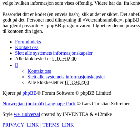
velge hvilken informasjon som vises offentlig. Videre har du, fra kont
Passordet ditt er kodet (en enveis-hash), slik at det er sikret. Det an
godt på det. Personer med tilknytning til «Veteranbrannbiler», phpBB 
har glemt passordet» i phpBB-programvaren. I løpet av denne prosessen
til kontoen din igjen.
Forumindeks
Kontakt oss
Slett alle systemets informasjonskapsler
Alle klokkeslett er
UTC+02:00
Kontakt oss
Slett alle systemets informasjonskapsler
Alle klokkeslett er
UTC+02:00
Kjører på
phpBB
® Forum Software © phpBB Limited
Norwegian (bokmål) Language Pack
© Lars Christian Schreiner
Style
we_universal
created by INVENTEA & v12mike
PRIVACY_LINK
|
TERMS_LINK