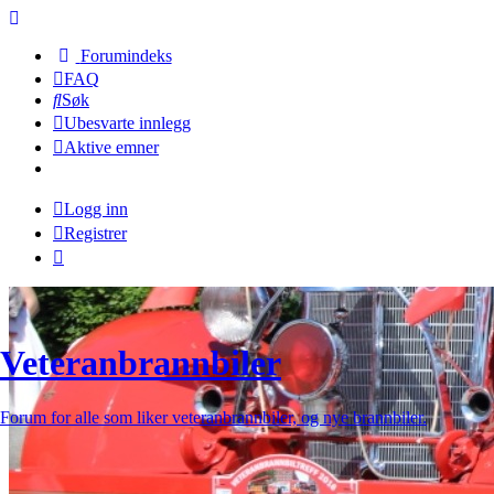
Forumindeks
FAQ
Søk
Ubesvarte innlegg
Aktive emner
Logg inn
Registrer
Veteranbrannbiler
Forum for alle som liker veteranbrannbiler, og nye brannbiler.