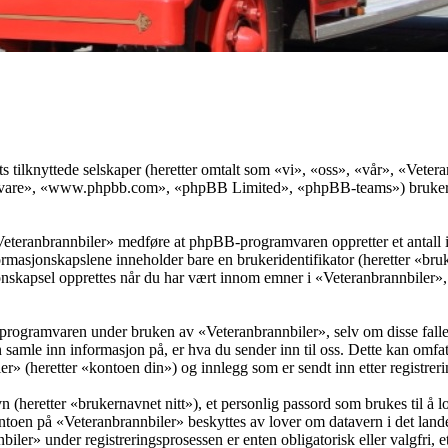
ts tilknyttede selskaper (heretter omtalt som «vi», «oss», «vår», «Vet
vare», «www.phpbb.com», «phpBB Limited», «phpBB-teams») bruker inf
«Veteranbrannbiler» medføre at phpBB-programvaren oppretter et antall 
informasjonskapslene inneholder bare en brukeridentifikator (heretter «b
skapsel opprettes når du har vært innom emner i «Veteranbrannbiler», o
programvaren under bruken av «Veteranbrannbiler», selv om disse falle
mle inn informasjon på, er hva du sender inn til oss. Dette kan omfat
r» (heretter «kontoen din») og innlegg som er sendt inn etter registrer
 (heretter «brukernavnet nitt»), et personlig passord som brukes til å l
ntoen på «Veteranbrannbiler» beskyttes av lover om datavern i det lande
ler» under registreringsprosessen er enten obligatorisk eller valgfri, ett