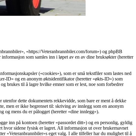
eranbrannbiler», «https://Veteranbrannbiler.com/forum») og phpBB
ormasjon som samles inn i løpet av en av dine bruksøkter (heretter
informasjonskapsler («cookies»), som er små tekstfiler som lastes ned
ruker-ID» og en anonym øktsidentifikator (heretter «økts-ID») som
g brukes til å lagre hvilke emner som er lest, noe som forbedrer
r utenfor dette dokumentets rekkevidde, som bare er ment å dekke
te, men er ikke begrenset til: skriving av innlegg som en anonym
ing og mens du er pålogget (heretter «dine innlegg»).
ogge inn på kontoen (heretter «passordet ditt») og en personlig, gyldig
t hvor sidene fysisk er lagret. All informasjon ut over brukernavnet
er «Veteranbrannbiler»s eget valg. I alle tilfeller har du mulighet til å