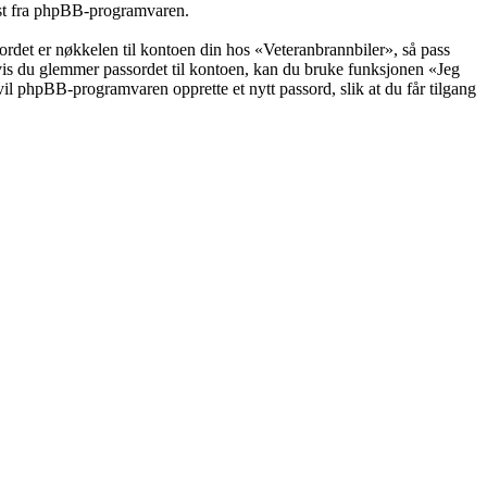
post fra phpBB-programvaren.
ssordet er nøkkelen til kontoen din hos «Veteranbrannbiler», så pass
Hvis du glemmer passordet til kontoen, kan du bruke funksjonen «Jeg
il phpBB-programvaren opprette et nytt passord, slik at du får tilgang