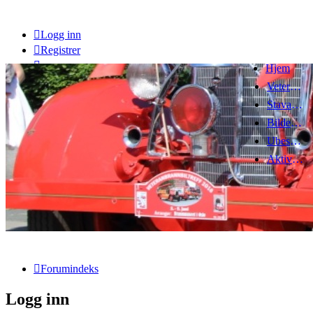
Logg inn
Registrer
Hjem
Veteranbrannbiltreff 2008
Stavanger Brannbilklubb
Bildegalleri
Ubesvarte innlegg
Aktive emner
Forumindeks
Logg inn