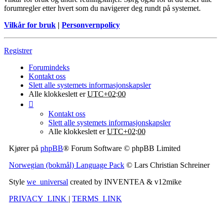
forumregler etter hvert som du navigerer deg rundt på systemet.
Vilkår for bruk
|
Personvernpolicy
Registrer
Forumindeks
Kontakt oss
Slett alle systemets informasjonskapsler
Alle klokkeslett er
UTC+02:00
Kontakt oss
Slett alle systemets informasjonskapsler
Alle klokkeslett er
UTC+02:00
Kjører på
phpBB
® Forum Software © phpBB Limited
Norwegian (bokmål) Language Pack
© Lars Christian Schreiner
Style
we_universal
created by INVENTEA & v12mike
PRIVACY_LINK
|
TERMS_LINK