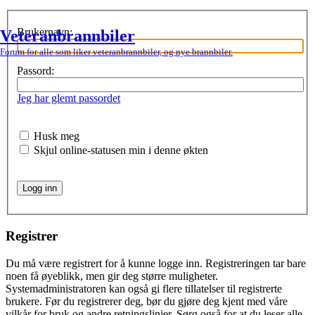
Brukernavn:
Veteranbrannbiler
Forum for alle som liker veteranbrannbiler, og nye brannbiler.
Passord:
Jeg har glemt passordet
Husk meg
Skjul online-statusen min i denne økten
Registrer
Du må være registrert for å kunne logge inn. Registreringen tar bare
noen få øyeblikk, men gir deg større muligheter.
Systemadministratoren kan også gi flere tillatelser til registrerte
brukere. Før du registrerer deg, bør du gjøre deg kjent med våre
vilkår for bruk og andre retningslinjer. Sørg også for at du leser alle