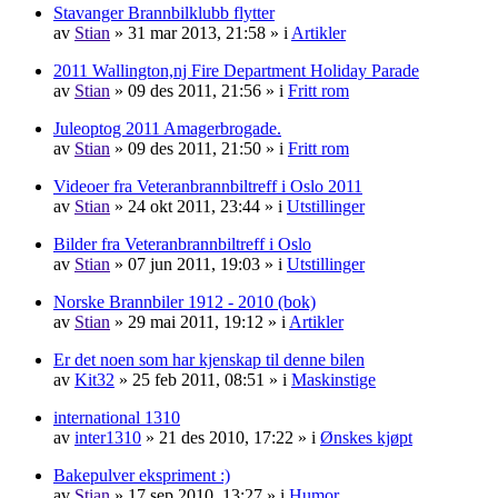
Stavanger Brannbilklubb flytter
av
Stian
»
31 mar 2013, 21:58
» i
Artikler
2011 Wallington,nj Fire Department Holiday Parade
av
Stian
»
09 des 2011, 21:56
» i
Fritt rom
Juleoptog 2011 Amagerbrogade.
av
Stian
»
09 des 2011, 21:50
» i
Fritt rom
Videoer fra Veteranbrannbiltreff i Oslo 2011
av
Stian
»
24 okt 2011, 23:44
» i
Utstillinger
Bilder fra Veteranbrannbiltreff i Oslo
av
Stian
»
07 jun 2011, 19:03
» i
Utstillinger
Norske Brannbiler 1912 - 2010 (bok)
av
Stian
»
29 mai 2011, 19:12
» i
Artikler
Er det noen som har kjenskap til denne bilen
av
Kit32
»
25 feb 2011, 08:51
» i
Maskinstige
international 1310
av
inter1310
»
21 des 2010, 17:22
» i
Ønskes kjøpt
Bakepulver ekspriment :)
av
Stian
»
17 sep 2010, 13:27
» i
Humor