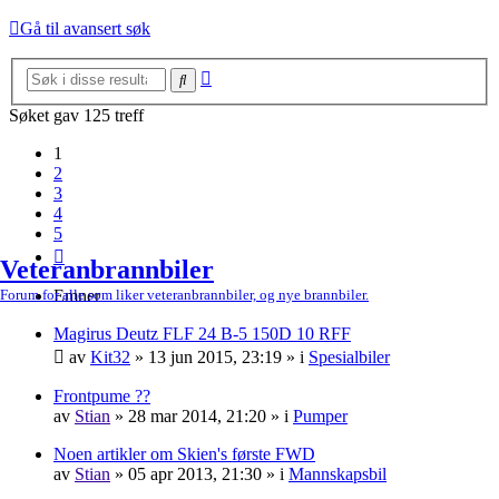
Gå til avansert søk
Avansert
Søk
søk
Søket gav 125 treff
1
2
3
4
5
Neste
Veteranbrannbiler
Forum for alle som liker veteranbrannbiler, og nye brannbiler.
Emner
Magirus Deutz FLF 24 B-5 150D 10 RFF
av
Kit32
»
13 jun 2015, 23:19
» i
Spesialbiler
Frontpume ??
av
Stian
»
28 mar 2014, 21:20
» i
Pumper
Noen artikler om Skien's første FWD
av
Stian
»
05 apr 2013, 21:30
» i
Mannskapsbil