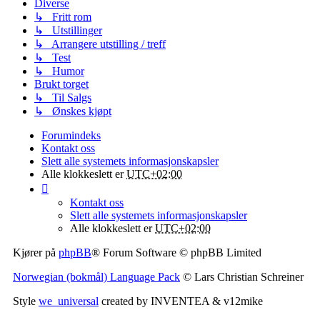
Diverse
↳ Fritt rom
↳ Utstillinger
↳ Arrangere utstilling / treff
↳ Test
↳ Humor
Brukt torget
↳ Til Salgs
↳ Ønskes kjøpt
Forumindeks
Kontakt oss
Slett alle systemets informasjonskapsler
Alle klokkeslett er
UTC+02:00
Kontakt oss
Slett alle systemets informasjonskapsler
Alle klokkeslett er
UTC+02:00
Kjører på
phpBB
® Forum Software © phpBB Limited
Norwegian (bokmål) Language Pack
© Lars Christian Schreiner
Style
we_universal
created by INVENTEA & v12mike