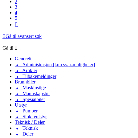
2
3
4
5
Neste
Gå til avansert søk
Gå til
Generelt
↳ Administrasjon [kun svar-muligheter]
↳ Artikler
↳ Tilbakemeldinger
Brannbiler
↳ Maskinstige
↳ Mannskapsbil
↳ Spesialbiler
Utstyr
↳ Pumper
↳ Slokkeutstyr
Teknisk / Deler
↳ Teknisk
↳ Deler