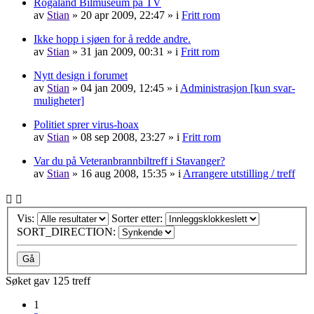
Rogaland Bilmuseum på TV
av
Stian
»
20 apr 2009, 22:47
» i
Fritt rom
Ikke hopp i sjøen for å redde andre.
av
Stian
»
31 jan 2009, 00:31
» i
Fritt rom
Nytt design i forumet
av
Stian
»
04 jan 2009, 12:45
» i
Administrasjon [kun svar-
muligheter]
Politiet sprer virus-hoax
av
Stian
»
08 sep 2008, 23:27
» i
Fritt rom
Var du på Veteranbrannbiltreff i Stavanger?
av
Stian
»
16 aug 2008, 15:35
» i
Arrangere utstilling / treff
Vis:
Sorter etter:
SORT_DIRECTION:
Søket gav 125 treff
1