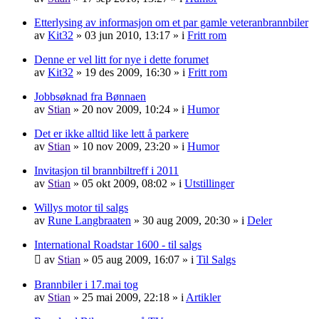
Etterlysing av informasjon om et par gamle veteranbrannbiler
av
Kit32
»
03 jun 2010, 13:17
» i
Fritt rom
Denne er vel litt for nye i dette forumet
av
Kit32
»
19 des 2009, 16:30
» i
Fritt rom
Jobbsøknad fra Bønnaen
av
Stian
»
20 nov 2009, 10:24
» i
Humor
Det er ikke alltid like lett å parkere
av
Stian
»
10 nov 2009, 23:20
» i
Humor
Invitasjon til brannbiltreff i 2011
av
Stian
»
05 okt 2009, 08:02
» i
Utstillinger
Willys motor til salgs
av
Rune Langbraaten
»
30 aug 2009, 20:30
» i
Deler
International Roadstar 1600 - til salgs
av
Stian
»
05 aug 2009, 16:07
» i
Til Salgs
Brannbiler i 17.mai tog
av
Stian
»
25 mai 2009, 22:18
» i
Artikler