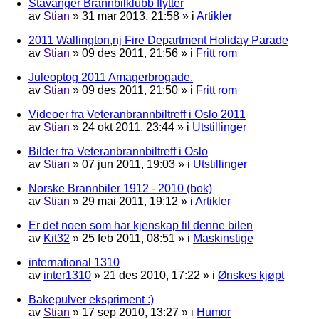
Stavanger Brannbilklubb flytter
av
Stian
»
31 mar 2013, 21:58
» i
Artikler
2011 Wallington,nj Fire Department Holiday Parade
av
Stian
»
09 des 2011, 21:56
» i
Fritt rom
Juleoptog 2011 Amagerbrogade.
av
Stian
»
09 des 2011, 21:50
» i
Fritt rom
Videoer fra Veteranbrannbiltreff i Oslo 2011
av
Stian
»
24 okt 2011, 23:44
» i
Utstillinger
Bilder fra Veteranbrannbiltreff i Oslo
av
Stian
»
07 jun 2011, 19:03
» i
Utstillinger
Norske Brannbiler 1912 - 2010 (bok)
av
Stian
»
29 mai 2011, 19:12
» i
Artikler
Er det noen som har kjenskap til denne bilen
av
Kit32
»
25 feb 2011, 08:51
» i
Maskinstige
international 1310
av
inter1310
»
21 des 2010, 17:22
» i
Ønskes kjøpt
Bakepulver ekspriment :)
av
Stian
»
17 sep 2010, 13:27
» i
Humor