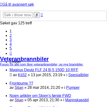
Gå til avansert søk
Avansert
Søk
søk
Søket gav 125 treff
1
2
3
4
5
Neste
Veteranbrannbiler
Emner
Forum for alle som liker veteranbrannbiler, og nye brannbiler.
Magirus Deutz FLF 24 B-5 150D 10 RFF
av
Kit32
»
13 jun 2015, 23:19
» i
Spesialbiler
Frontpume ??
av
Stian
»
28 mar 2014, 21:20
» i
Pumper
Noen artikler om Skien's første FWD
av
Stian
»
05 apr 2013, 21:30
» i
Mannskapsbil