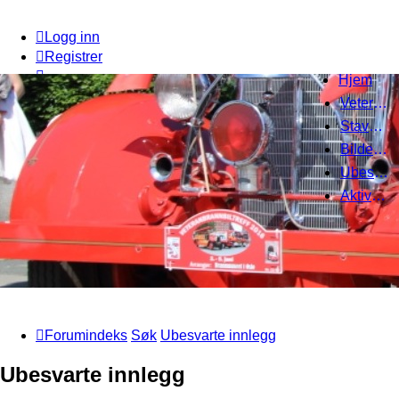
Logg inn
Registrer
Hjem
Veteranbrannbiltreff 2008
Stavanger Brannbilklubb
Bildegalleri
Ubesvarte innlegg
Aktive emner
Forumindeks
Søk
Ubesvarte innlegg
Ubesvarte innlegg