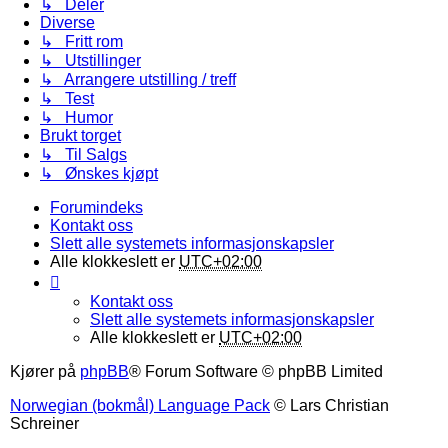
↳ Deler
Diverse
↳ Fritt rom
↳ Utstillinger
↳ Arrangere utstilling / treff
↳ Test
↳ Humor
Brukt torget
↳ Til Salgs
↳ Ønskes kjøpt
Forumindeks
Kontakt oss
Slett alle systemets informasjonskapsler
Alle klokkeslett er
UTC+02:00
Kontakt oss
Slett alle systemets informasjonskapsler
Alle klokkeslett er
UTC+02:00
Kjører på
phpBB
® Forum Software © phpBB Limited
Norwegian (bokmål) Language Pack
© Lars Christian
Schreiner