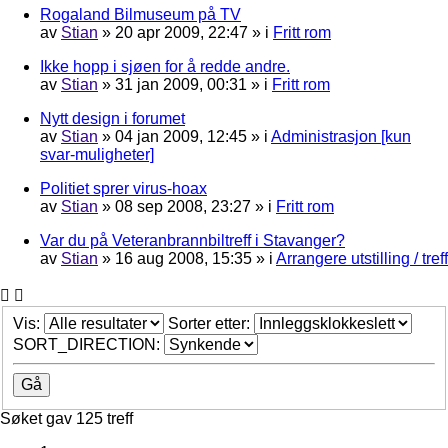
Rogaland Bilmuseum på TV
av
Stian
»
20 apr 2009, 22:47
» i
Fritt rom
Ikke hopp i sjøen for å redde andre.
av
Stian
»
31 jan 2009, 00:31
» i
Fritt rom
Nytt design i forumet
av
Stian
»
04 jan 2009, 12:45
» i
Administrasjon [kun
svar-muligheter]
Politiet sprer virus-hoax
av
Stian
»
08 sep 2008, 23:27
» i
Fritt rom
Var du på Veteranbrannbiltreff i Stavanger?
av
Stian
»
16 aug 2008, 15:35
» i
Arrangere utstilling / treff
Vis:
Sorter etter:
SORT_DIRECTION:
Søket gav 125 treff