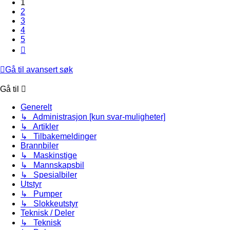
1
2
3
4
5
Neste
Gå til avansert søk
Gå til
Generelt
↳ Administrasjon [kun svar-muligheter]
↳ Artikler
↳ Tilbakemeldinger
Brannbiler
↳ Maskinstige
↳ Mannskapsbil
↳ Spesialbiler
Utstyr
↳ Pumper
↳ Slokkeutstyr
Teknisk / Deler
↳ Teknisk