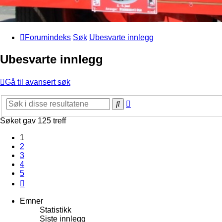
Forumindeks
Søk
Ubesvarte innlegg
Ubesvarte innlegg
Gå til avansert søk
Avansert
Søk
søk
Søket gav 125 treff
1
2
3
4
5
Neste
Emner
Statistikk
Siste innlegg