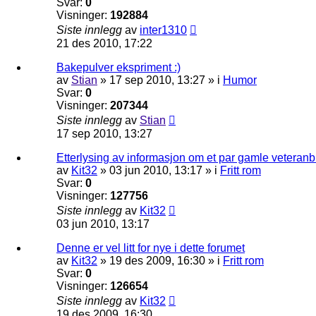
Svar:
0
Visninger:
192884
Siste innlegg
av
inter1310
21 des 2010, 17:22
Bakepulver ekspriment :)
av
Stian
»
17 sep 2010, 13:27
» i
Humor
Svar:
0
Visninger:
207344
Siste innlegg
av
Stian
17 sep 2010, 13:27
Etterlysing av informasjon om et par gamle veteranb
av
Kit32
»
03 jun 2010, 13:17
» i
Fritt rom
Svar:
0
Visninger:
127756
Siste innlegg
av
Kit32
03 jun 2010, 13:17
Denne er vel litt for nye i dette forumet
av
Kit32
»
19 des 2009, 16:30
» i
Fritt rom
Svar:
0
Visninger:
126654
Siste innlegg
av
Kit32
19 des 2009, 16:30