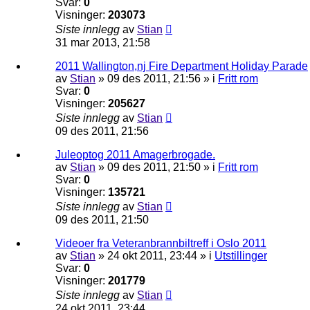
Svar:
0
Visninger:
203073
Siste innlegg
av
Stian
31 mar 2013, 21:58
2011 Wallington,nj Fire Department Holiday Parade
av
Stian
»
09 des 2011, 21:56
» i
Fritt rom
Svar:
0
Visninger:
205627
Siste innlegg
av
Stian
09 des 2011, 21:56
Juleoptog 2011 Amagerbrogade.
av
Stian
»
09 des 2011, 21:50
» i
Fritt rom
Svar:
0
Visninger:
135721
Siste innlegg
av
Stian
09 des 2011, 21:50
Videoer fra Veteranbrannbiltreff i Oslo 2011
av
Stian
»
24 okt 2011, 23:44
» i
Utstillinger
Svar:
0
Visninger:
201779
Siste innlegg
av
Stian
24 okt 2011, 23:44