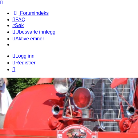
Forumindeks
FAQ
Søk
Ubesvarte innlegg
Aktive emner
Logg inn
Registrer