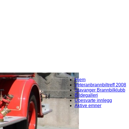
Hjem
Veteranbrannbiltreff 2008
Stavanger Brannbilklubb
Bildegalleri
Ubesvarte innlegg
Aktive emner