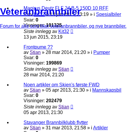
Magirus Deutz FLF 24 B-5 150D 10 RFF
Veteranbrannbiler
av
Kit32
»
13 jun 2015, 23:19
» i
Spesialbiler
Svar:
0
Visninger:
191325
Forum for alle som liker veteranbrannbiler, og nye brannbiler.
Siste innlegg
av
Kit32
13 jun 2015, 23:19
Frontpume ??
av
Stian
»
28 mar 2014, 21:20
» i
Pumper
Svar:
0
Visninger:
199869
Siste innlegg
av
Stian
28 mar 2014, 21:20
Noen artikler om Skien's første FWD
av
Stian
»
05 apr 2013, 21:30
» i
Mannskapsbil
Svar:
0
Visninger:
202479
Siste innlegg
av
Stian
05 apr 2013, 21:30
Stavanger Brannbilklubb flytter
av
Stian
»
31 mar 2013, 21:58
» i
Artikler