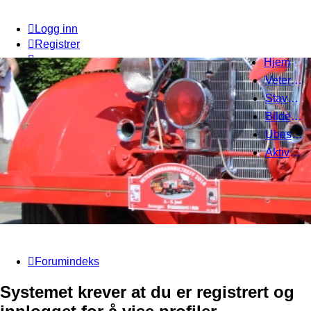
Logg inn
Registrer
Hjem
Veteranbrannbiltreff 2008
Stavanger Brannbilklubb
Bildegalleri
Ubesvarte innlegg
Aktive emner
Forumindeks
Systemet krever at du er registrert og