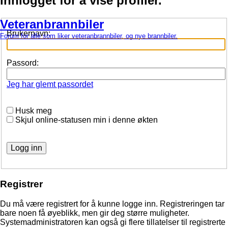
innlogget for å vise profiler.
Veteranbrannbiler
Brukernavn:
Forum for alle som liker veteranbrannbiler, og nye brannbiler.
Passord:
Jeg har glemt passordet
Husk meg
Skjul online-statusen min i denne økten
Registrer
Du må være registrert for å kunne logge inn. Registreringen tar
bare noen få øyeblikk, men gir deg større muligheter.
Systemadministratoren kan også gi flere tillatelser til registrerte