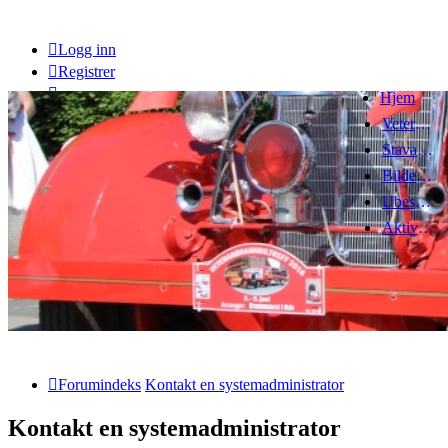
Logg inn
Registrer
Hjem
Veteranbrannbiltreff 2008
Stavanger Brannbilklubb
Bildegalleri
Ubesvarte innlegg
Aktive emner
Forumindeks
Kontakt en systemadministrator
Kontakt en systemadministrator