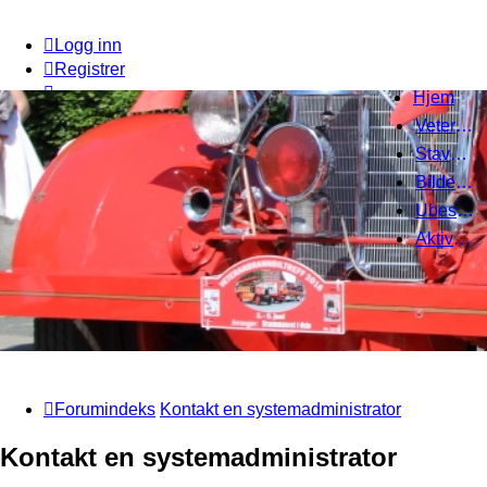
Logg inn
Registrer
Hjem
Veteranbrannbiltreff 2008
Stavanger Brannbilklubb
Bildegalleri
Ubesvarte innlegg
Aktive emner
Forumindeks
Kontakt en systemadministrator
Kontakt en systemadministrator