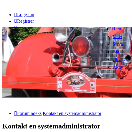
Logg inn
Registrer
Hjem
Veteranbrannbiltreff 2008
Stavanger Brannbilklubb
Bildegalleri
Ubesvarte innlegg
Aktive emner
Forumindeks
Kontakt en systemadministrator
Kontakt en systemadministrator