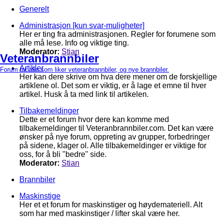
Generelt
Administrasjon [kun svar-muligheter]
Her er ting fra administrasjonen. Regler for forumene som
alle må lese. Info og viktige ting.
Moderator:
Stian
Veteranbrannbiler
Artikler
Forum for alle som liker veteranbrannbiler, og nye brannbiler.
Her kan dere skrive om hva dere mener om de forskjellige
artiklene ol. Det som er viktig, er å lage et emne til hver
artikel. Husk å ta med link til artikelen.
Tilbakemeldinger
Dette er et forum hvor dere kan komme med
tilbakemeldinger til Veteranbrannbiler.com. Det kan være
ønsker på nye forum, oppreting av grupper, forbedringer
på sidene, klager ol. Alle tilbakemeldinger er viktige for
oss, for å bli "bedre" side.
Moderator:
Stian
Brannbiler
Maskinstige
Her et et forum for maskinstiger og høydemateriell. Alt
som har med maskinstiger / lifter skal være her.