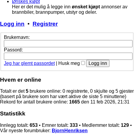
Ønskes kjøpt
Her er det mulig å legge inn
ønsket kjøpt
annonser av
brannbiler, brannpumper, utstyr og deler.
Logg inn
•
Registrer
Brukernavn:
Passord:
Jeg har glemt passordet
|
Husk meg
Hvem er online
Totalt er det
5
brukere online: 0 registrerte, 0 skjulte og 5 gjester
(basert på brukere som har vært aktive de siste 5 minuttene)
Rekord for antall brukere online:
1665
den 11 feb 2026, 21:31
Statistikk
Innlegg totalt:
653
• Emner totalt:
333
• Medlemmer totalt:
129
•
Vår nyeste forumbruker:
BjornHenriksen